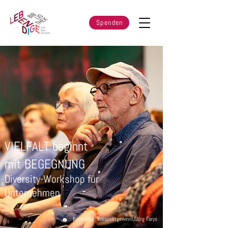
Spenden
VIELFALT beginnt
mit BEGEGNUNG
Diversity-Workshop für
Unternehmen
Bildrechte: #respektgewinnt/Jörg Farys