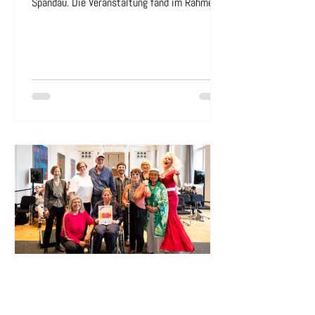
Spandau. Die Veranstaltung fand im Rahmen
von „48 Stunden Spandau“ statt und bot
Besucher:innen die Möglichkeit, mit unseren
Lebendigen Büchern ins Gespräch zu kommen,
persönliche Geschichten kennenzulernen und
neue Perspektiven zu entdecken. Trotz
sommerlicher Temperaturen und eines
besonders heißen Tages in Berlin-Spandau
fanden Begegnungen und Gespräche statt.
Unsere Lebendigen Bücher nahmen sich
Respekt gewinnt: Auszeichnung
für die Lebendige Bibliothek beim