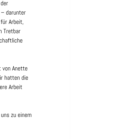
der 
 – darunter 
ür Arbeit, 
n Tretbar 
chaftliche 
t von Anette 
r hatten die 
re Arbeit 
 uns zu einem 