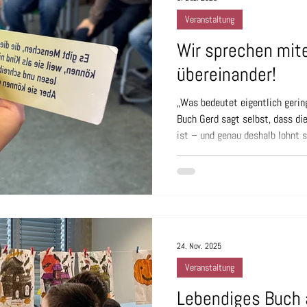
Veranstaltung
Wir sprechen mite
übereinander!
„Was bedeutet eigentlich gerin
Buch Gerd sagt selbst, dass d
ist – und genau deshalb lohnt si
Novemberwoche regte sein Them
Nachdenken an. Die Lebendige B
am Regenweiher zu Gast und ge
Vorurteilen und Antidiskriminie
offene Gespräche, neue Einsic
24. Nov. 2025
Veranstaltung
Lebendiges Buch 