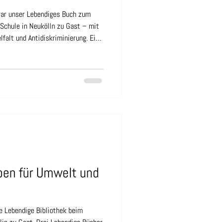
war unser Lebendiges Buch zum
Schule in Neukölln zu Gast – mit
falt und Antidiskriminierung. Eine
.-6. Klassen beschäftigte, lautete:
wohl sie im Rollstuhl sitzt?“ –
rt. Durch die Förderung der
eukölln konnte die Lebendige
 an der Elbe-Sch
ben für Umwelt und
 Lebendige Bibliothek beim