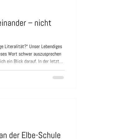
inander – nicht
ge Literalität?“ Unser Lebendiges
ieses Wort schwer auszusprechen
ch ein Blick darauf. In der letzten
a viele Schüler:innen zum
ibliothek war auch an der Schule
staltete fünf Tagesworkshops zu
rung. Dabei entstanden zahlreiche
hten und gemei
an der Elbe-Schule