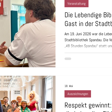
Veranstaltung
Die Lebendige Bib
Gast in der Stadt
Am 19. Juni 2026 war die Leben
Stadtbibliothek Spandau. Die 
„48 Stunden Spandau“ statt und
Möglichkeit, mit unseren Leben
kommen, persönliche Geschicht
Perspektiven zu entdecken. Tr
eines besonders heißen Tages i
Begegnungen und Gespräche sta
nahmen sich
18. Mai
Auszeichnungen
Respekt gewinnt: