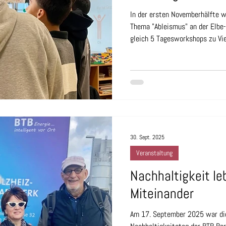
In der ersten Novemberhälfte 
Thema "Ableismus" an der Elbe-
gleich 5 Tagesworkshops zu Viel
der Fragen, die die Kinder der 4
„Wie kann Danni schwimmen, ob
Danni hatte die passende Antwo
Partnerschaft für Demokratie N
Bibliothek diese Workshopreihe
30. Sept. 2025
Veranstaltung
Nachhaltigkeit le
Miteinander
Am 17. September 2025 war die