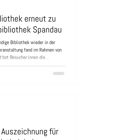
liothek erneut zu
bibliothek Spandau
dige Bibliothek wieder in der
Veranstaltung fand im Rahmen von
 bot Besucher:innen die
digen Büchern ins Gespräch zu
en kennenzulernen und neue
otz sommerlicher Temperaturen und
n Berlin-Spandau fanden
tt. Unsere Lebendigen Bücher
 Auszeichnung für