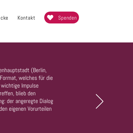
Spenden
icke
Kontakt
enhauptstadt (Berlin,
 Format, welches für die
 wichtige Impulse
reffen, blieb den
ng: der angeregte Dialog
 den eigenen Vorurteilen