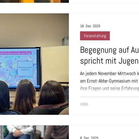
gearbeitet. Im Mittelpunkt sta
zum Thema „geringe Literalität
18. Dez. 2025
Veranstaltung
Begegnung auf Au
spricht mit Jugen
An jedem November-Mittwoch k
am Ernst-Abbe-Gymnasium mit 
ihre Fragen und seine Erfahru
Als Warm-Up drückten die Jugen
zu Aussagen wie „Haie sind gefä
niedlich" aus, indem sie sich i
Anschluss besprachen wir gem
Einstellungen/Meinungen von r
und wie unsere
8. Dez. 2025