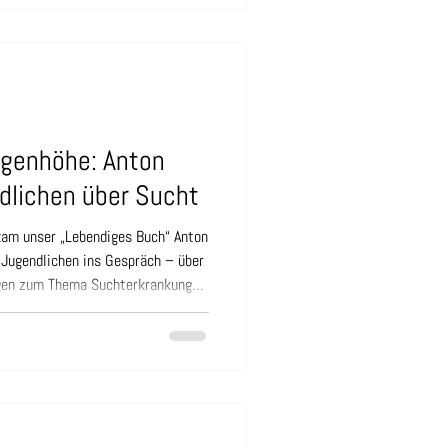
nd Gerd – unser Lebendiges Buch
“. Offen beantw
genhöhe: Anton
dlichen über Sucht
am unser „Lebendiges Buch“ Anton
Jugendlichen ins Gespräch – über
ngen zum Thema Suchterkrankungen.
dlichen ihre persönliche Meinung
hrlich“ oder "Nilpferde sind
m Raum positionierten. Im
einsam, warum
einen Fakten abweichen können