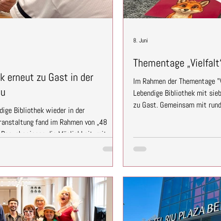
8. Juni
Thementage „Vielfalt
k erneut zu Gast in der
Im Rahmen der Thementage "Vi
au
Lebendige Bibliothek mit sie
zu Gast. Gemeinsam mit rund
ige Bibliothek wieder in der
Diskriminierung, Ableismus un
eranstaltung fand im Rahmen von „48
unsere Lebendigen Bücher Dann
Besucher:innen die Möglichkeit, mit
Erfahrungen aus ihrem Alltag
 Gespräch zu kommen, persönliche
offen und direkt. Dabei entst
 neue Perspektiven zu entdecken. Trotz
eines besonders heißen Tages in Berlin-