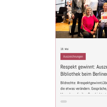
18. Mai
Auszeichnungen
Respekt gewinnt: Ausze
Bibliothek beim Berlin
Bildrechte: #respektgewinnt/Jö
die etwas verändern. Gespräche,
Menschen, die ihre Geschichte t
Blick auf die Welt ermöglichen.
Wettbewerbs #Respektgewinnt d