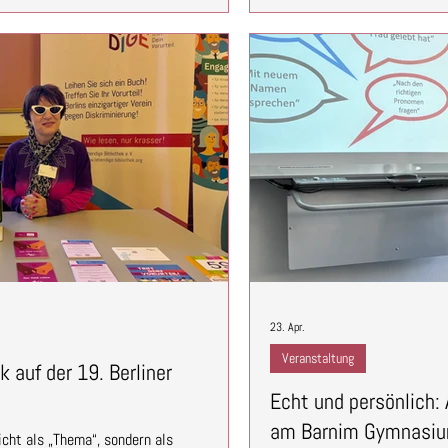
Beginn wurde deutlich: Gesch
von 70 Projekten mit dem 3. Platz
ode
ielen engagierten Menschen durften wir
23. Apr.
Veranstaltung
k auf der 19. Berliner
Echt und persönlich: 
am Barnim Gymnasi
cht als „Thema“, sondern als