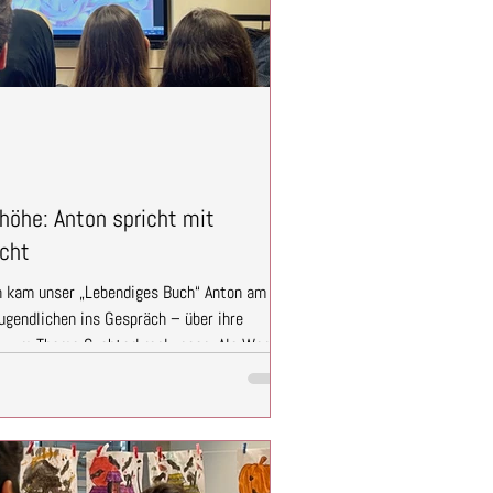
öhe: Anton spricht mit
ucht
 kam unser „Lebendiges Buch“ Anton am
gendlichen ins Gespräch – über ihre
n zum Thema Suchterkrankungen. Als Warm-
 ihre persönliche Meinung zu Aussagen wie
ilpferde sind niedlich" aus, indem sie sich
Anschluss besprachen wir gemeinsam, warum
 reinen Fakten abweichen können und wie