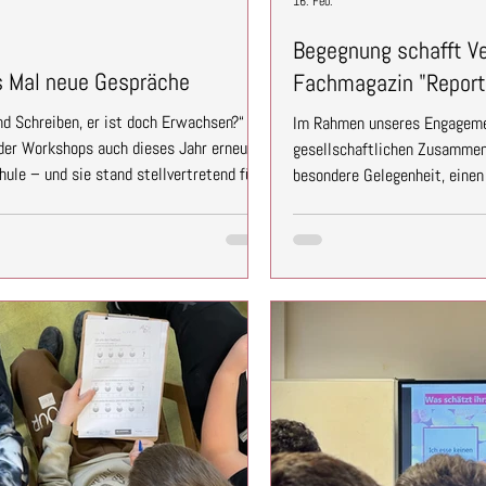
16. Feb.
Begegnung schafft Ve
s Mal neue Gespräche
Fachmagazin "Report
d Schreiben, er ist doch Erwachsen?“
Im Rahmen unseres Engageme
 der Workshops auch dieses Jahr erneut
gesellschaftlichen Zusammen
le – und sie stand stellvertretend für
besondere Gelegenheit, einen
ken der Schüler:innen. Insgesamt viermal
Psychologie“ zu veröffentlic
ibliothek zu Gast und haben mit dem
Verlag, dem Verlag des Beruf
beitet. Im Mittelpunkt stand Gerd –
Psychologen e. V. In unserem
a „geringe Literalität“. Offen beantw
Potenzial von Begegnungsfor
auseinander. Vor dem Hi