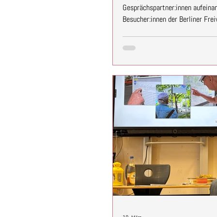
Gesprächspartner:innen aufeinan
Besucher:innen der Berliner Fre
Die Lebendige Bibliothek war vor
geben und neue Menschen für das
Landesfreiwilligenagentur Berl
Initiativen und Vereinen entsta
Gespräche. Interessierte