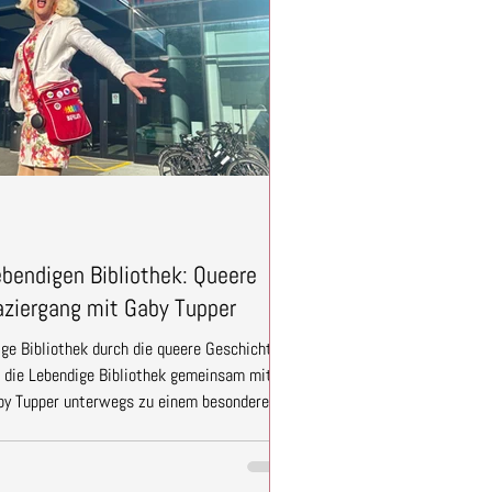
bendigen Bibliothek: Queere
aziergang mit Gaby Tupper
ige Bibliothek durch die queere Geschichte
r die Lebendige Bibliothek gemeinsam mit
by Tupper unterwegs zu einem besonderen
 Die "Queerführung" eröffnete den
rspektive auf Stadtgeschichte, Kultur und
g des Berliner Regenbogenkiezes. Schon zu