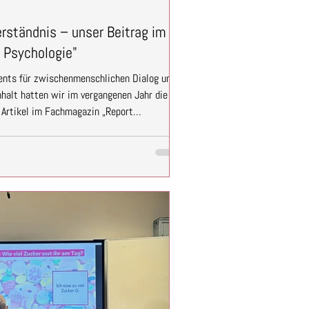
rständnis – unser Beitrag im
 Psychologie"
nts für zwischenmenschlichen Dialog und
halt hatten wir im vergangenen Jahr die
 Artikel im Fachmagazin „Report
hen – erschienen im Deutschen Psychologen
sverbands Deutscher Psychologinnen und
 Fachbeitrag setzen wir uns mit dem
maten wie der Lebendigen Bibliothek