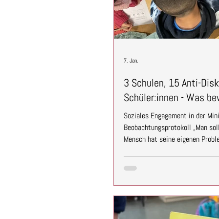
7. Jan.
3 Schulen, 15 Anti-Dis
Schüler:innen - Was be
Soziales Engagement in der Min
Beobachtungsprotokoll „Man soll 
Mensch hat seine eigenen Prob
einem Jugendlichen aus Neukölln
unserer Workshopreihe „Demokra
Schulen" teilgenommen haben. 1
Schulen – und am Ende die Frag
Antwort? E