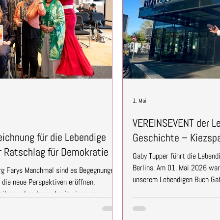
1. Mai
VEREINSEVENT der Le
ichnung für die Lebendige
Geschichte – Kiezsp
er Ratschlag für Demokratie
Gaby Tupper führt die Lebend
Berlins. Am 01. Mai 2026 wa
rg Farys Manchmal sind es Begegnungen,
unserem Lebendigen Buch Ga
 die neue Perspektiven eröffnen.
Kiezspaziergang durch Berlin.
eilen und anderen damit einen neuen
Teilnehmenden eine queere Pe
 Im Rahmen der Preisverleihung des
Erinnerung – mitten im Allta
es Berliner Ratschlags für Demokratie