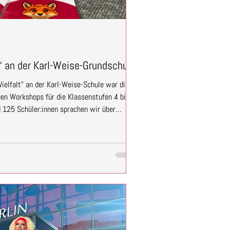
“ an der Karl-Weise-Grundschule
elfalt" an der Karl-Weise-Schule war die
ben Workshops für die Klassenstufen 4 bis 6
 125 Schüler:innen sprachen wir über
d geringe Literalität. Mit dabei waren
i, Silja und Gerd. Sie teilten persönliche
 und beantworteten die Fragen der Kinder
anden Gespräche über Barrieren, Vorur