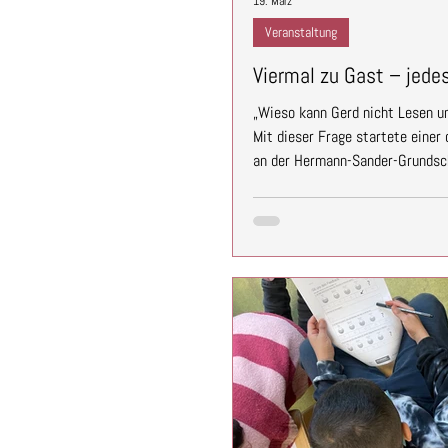
19. März
Veranstaltung
Viermal zu Gast – jede
„Wieso kann Gerd nicht Lesen un
Mit dieser Frage startete einer
an der Hermann-Sander-Grundschu
viele neugierige, ehrliche Gedan
waren wir mit der Lebendigen B
gesamten vierten Jahrgang gear
unser Lebendiges Buch zum Them