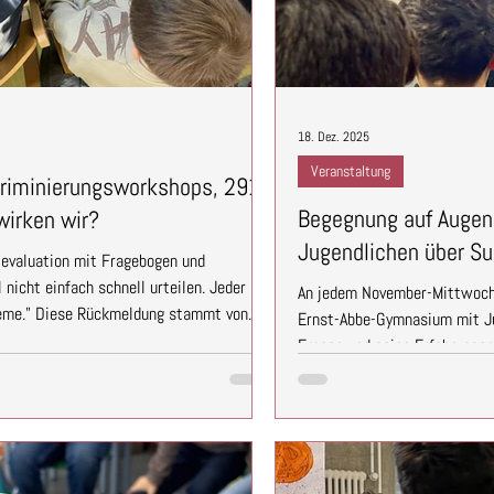
18. Dez. 2025
Veranstaltung
kriminierungsworkshops, 291
Begegnung auf Augenh
wirken wir?
Jugendlichen über S
ievaluation mit Fragebogen und
nicht einfach schnell urteilen. Jeder
An jedem November-Mittwoch
leme." Diese Rückmeldung stammt von
Ernst-Abbe-Gymnasium mit Ju
. Einer von vielen, die im Herbst 2025 an
Fragen und seine Erfahrunge
tie erleben: Dialoge an Neuköllner
Up drückten die Jugendlichen
5 Tagesworkshops an drei verschiedenen
„Haie sind gefährlich“ oder "N
e: Machen wir einen Unterschied? Die
im Raum positionierten. Im 
Einstellungen/Meinungen von
unsere