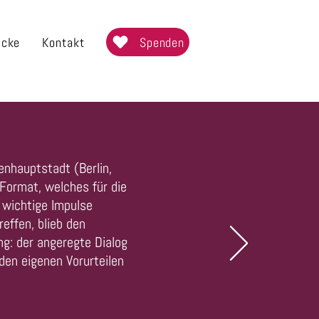
Spenden
icke
Kontakt
enhauptstadt (Berlin,
 Format, welches für die
 wichtige Impulse
reffen, blieb den
ng: der angeregte Dialog
 den eigenen Vorurteilen