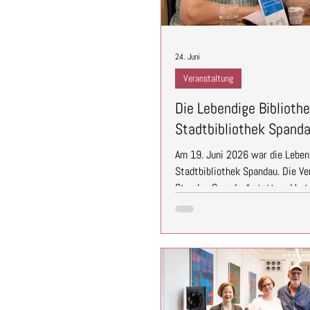
24. Juni
Veranstaltung
Die Lebendige Bibliothe
Stadtbibliothek Spand
Am 19. Juni 2026 war die Lebend
Stadtbibliothek Spandau. Die V
Stunden Spandau“ statt und bot 
unseren Lebendigen Büchern ins
Geschichten kennenzulernen und
sommerlicher Temperaturen und 
Spandau fanden Begegnungen und Gespräche statt. Unsere Lebendigen
Bücher nahmen sich