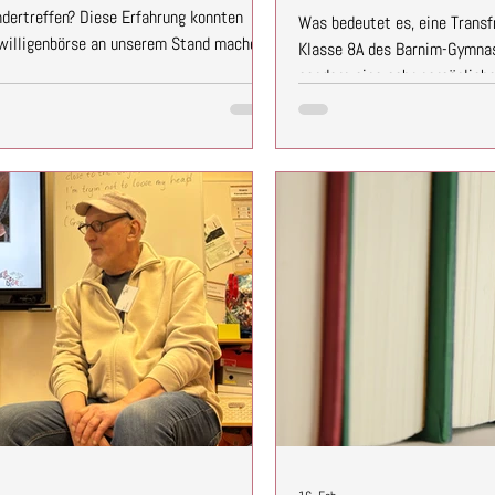
dertreffen? Diese Erfahrung konnten
Was bedeutet es, eine Transfr
iwilligenbörse an unserem Stand machen.
Klasse 8A des Barnim-Gymnas
 Ort, um Einblicke in ihre Arbeit zu
sondern eine sehr persönlich
 Projekt zu begeistern. Quelle:
nahm die Jugendlichen mit in
in/Sebastian Gabsch Zwischen vielen
über ihr Leben als Transfra
nden immer wieder persönliche
einem kurzen Einstieg zu Ste
beschäftigten sich die Jugen
Begriffen