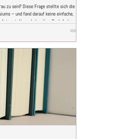
au zu sein? Diese Frage stellte sich die
iums – und fand darauf keine einfache,
e Antwort. Unser LebendigesBuch Andrea
 ihre eigene Geschichte und sprach offen
u. Nach einem gemeinsamen Warm-up und
reotypen, Vorurteilen und Diskriminierung
dlichen zunächst mit grundlegenden